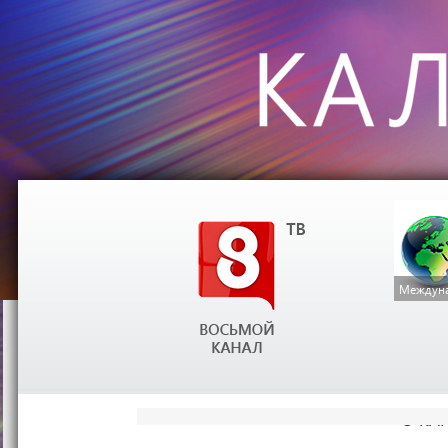
Междуна
О КА